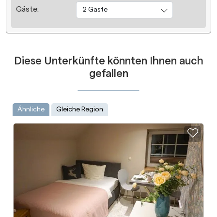
Gäste:
2 Gäste
Diese Unterkünfte könnten Ihnen auch
gefallen
Ähnliche
Gleiche Region
Zur