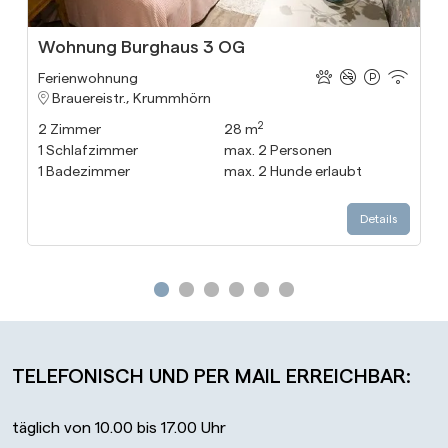
Wohnung Burghaus 3 OG
Ferienwohnung
Brauereistr., Krummhörn
2
2
Zimmer
28 m
1
Schlafzimmer
max.
2
Personen
1
Badezimmer
max.
2
Hunde erlaubt
Details
Gehe zu Slide 1
Gehe zu Slide 2
Gehe zu Slide 3
Gehe zu Slide 4
Gehe zu Slide 5
Gehe zu Slide 6
TELEFONISCH UND PER MAIL ERREICHBAR:
täglich von 10.00 bis 17.00 Uhr