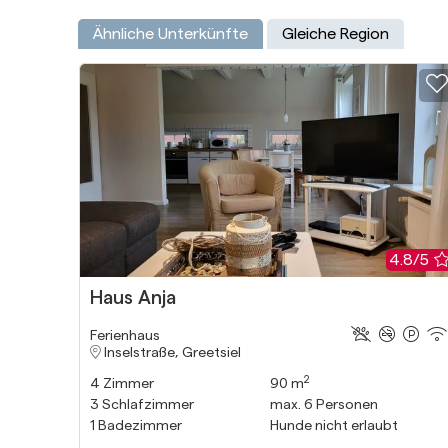
Ähnliche Unterkünfte
Gleiche Region
4.8/5
Haus Anja
Ferienhaus
Inselstraße, Greetsiel
2
4
Zimmer
90 m
3
Schlafzimmer
max.
6
Personen
1
Badezimmer
Hunde nicht erlaubt