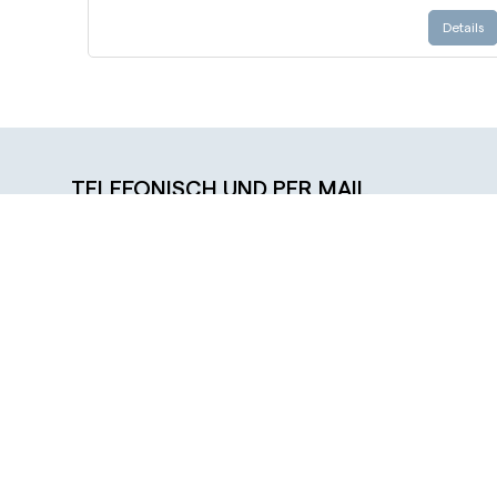
Details
TELEFONISCH UND PER MAIL
ERREICHBAR:
täglich von 10.00 bis 17.00 Uhr
Büro-Öffnungszeiten:
montags bis freitags: 11.00 bis 17.00 Uhr
samstags, sonntags und feiertags: 14.00 bis 17.00 Uhr