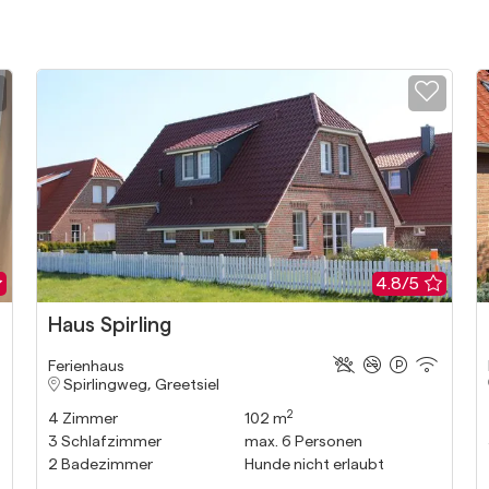
Zur Merkliste hinzufügen
Zur 
Bewertung
: 4.8/5
Bewer
4.8/5
Haus Spirling
Ferienhaus
Spirlingweg, Greetsiel
2
4
Zimmer
102 m
3
Schlafzimmer
max.
6
Personen
2
Badezimmer
Hunde nicht erlaubt