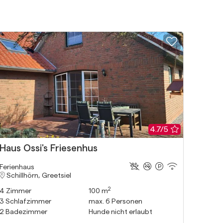
Merkliste hinzufügen
Zur Merk
tung
: 4.8/5
Bewertung
: 
4.7/5
Haus Ossi's Friesenhus
Haus
Ferien
Ferienhaus
Am L
Schillhörn, Greetsiel
2
5
Zimm
4
Zimmer
100 m
3
Schl
3
Schlafzimmer
max.
6
Personen
2
Bade
2
Badezimmer
Hunde nicht erlaubt